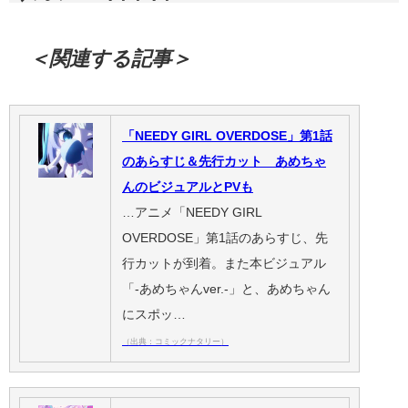
＜関連する記事＞
「NEEDY GIRL OVERDOSE」第1話
のあらすじ＆先行カット あめちゃ
んのビジュアルとPVも
…アニメ「NEEDY GIRL
OVERDOSE」第1話のあらすじ、先
行カットが到着。また本ビジュアル
「-あめちゃんver.-」と、あめちゃん
にスポッ…
（出典：コミックナタリー）