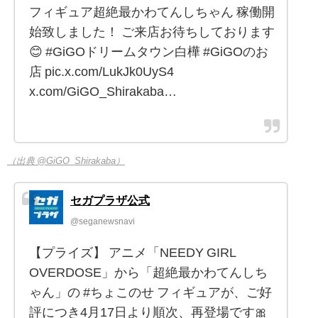
フィギュア超絶最かわてんしちゃん 稼働開
始致しました！ ご来店お待ちしております
😊 #GiGOドリームタウン白樺 #GiGOのお
店 pic.x.com/LukJk0UyS4
x.com/GiGO_Shirakaba…
（出典 @GiGO_Shirakaba）
セガプラザ公式
@seganewsnavi
【プライズ】 アニメ「NEEDY GIRL
OVERDOSE」から「超絶最かわてんしち
ゃん」の #ちょこのせ フィギュアが、ご好
評につき4月17日より順次、再登場です🎀