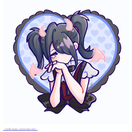
（出典 static.zerochan.net）