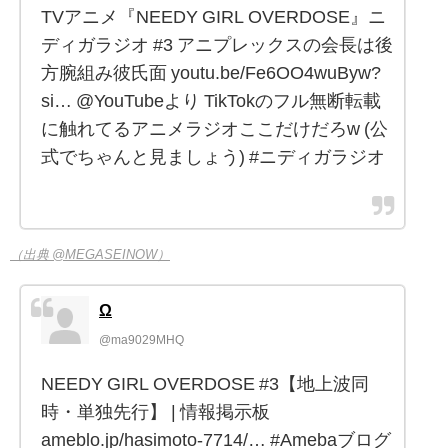
TVアニメ『NEEDY GIRL OVERDOSE』ニ
ディガラジオ #3 アニプレックスの会長は後
方腕組み彼氏面 youtu.be/Fe6OO4wuByw?
si… @YouTubeより TikTokのフル無断転載
に触れてるアニメラジオここだけだろw (公
式でちゃんと見ましょう) #ニディガラジオ
（出典 @MEGASEINOW）
Ω
@ma9029MHQ
NEEDY GIRL OVERDOSE #3【地上波同
時・単独先行】 | 情報掲示板
ameblo.jp/hasimoto-7714/… #Amebaブログ