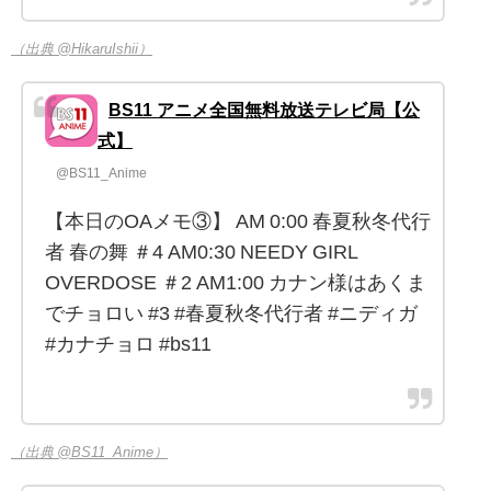
（出典 @HikaruIshii）
BS11 アニメ全国無料放送テレビ局【公
式】
@BS11_Anime
【本日のOAメモ③】 AM 0:00 春夏秋冬代行
者 春の舞 ＃4 AM0:30 NEEDY GIRL
OVERDOSE ＃2 AM1:00 カナン様はあくま
でチョロい #3 #春夏秋冬代行者 #ニディガ
#カナチョロ #bs11
（出典 @BS11_Anime）