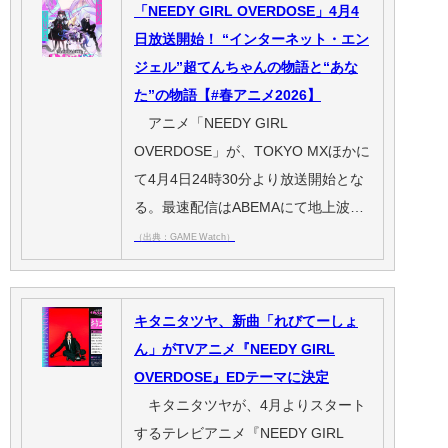
「NEEDY GIRL OVERDOSE」4月4
日放送開始！ “インターネット・エン
ジェル”超てんちゃんの物語と“あな
た”の物語【#春アニメ2026】
アニメ「NEEDY GIRL
OVERDOSE」が、TOKYO MXほかに
て4月4日24時30分より放送開始とな
る。最速配信はABEMAにて地上波…
（出典：GAME Watch）
キタニタツヤ、新曲「れびてーしょ
ん」がTVアニメ『NEEDY GIRL
OVERDOSE』EDテーマに決定
キタニタツヤが、4月よりスタート
するテレビアニメ『NEEDY GIRL