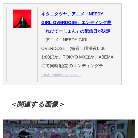
キタニタツヤ、アニメ「NEEDY
GIRL OVERDOSE」エンディング曲
「れびてーしょん」の配信日が決定
…アニメ「NEEDY GIRL
OVERDOSE」(毎週土曜深夜0:30-
1:00ほか、TOKYO MXほか／ABEMA
にて同時配信)のエンディングテ…
（出典：WEBザテレビジョン）
＜関連する画像＞