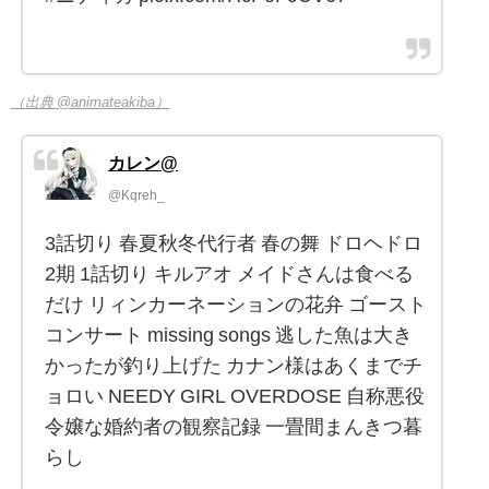
（出典 @animateakiba）
カレン@
@Kqreh_
3話切り 春夏秋冬代行者 春の舞 ドロヘドロ
2期 1話切り キルアオ メイドさんは食べる
だけ リィンカーネーションの花弁 ゴースト
コンサート missing songs 逃した魚は大き
かったが釣り上げた カナン様はあくまでチ
ョロい NEEDY GIRL OVERDOSE 自称悪役
令嬢な婚約者の観察記録 一畳間まんきつ暮
らし