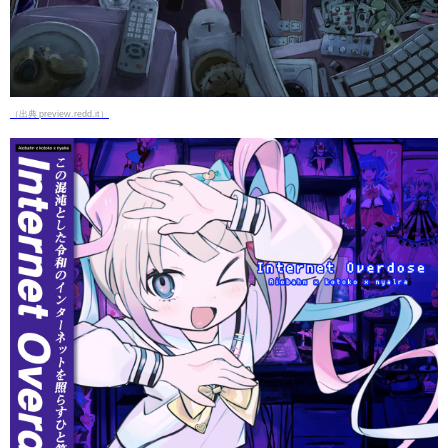
（出典 preview.redd.it）