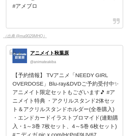
#アメブロ
（出典 @ma9029MHQ）
アニメイト秋葉原
@animateakiba
【予約情報】 TVアニメ「NEEDY GIRL
OVERDOSE」Blu-ray&DVDご予約受付中✨
アニメイト限定セットもございます🎵 #ア
ニメイト特典 ・アクリルスタンド2体セッ
ト＆アクリルスタンドホルダー(全巻購入)
・エンドカードイラストブロマイド(連動購
入・1～3巻 7枚セット、4～5巻 6枚セット)
#ニディガ pic.x.com/HcPoF9UV67