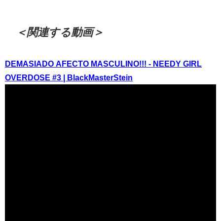
＜関連する動画＞
DEMASIADO AFECTO MASCULINO!!! - NEEDY GIRL
OVERDOSE #3 | BlackMasterStein