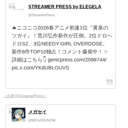
STREAMER PRESS by ELEGELA
@StreamerPress
🔥ニコニコ2026春アニメ初速1位『黄泉の
ツガイ』！荒川弘作新作が圧倒。2位ドロヘ
ドロS2、3位NEEDY GIRL OVERDOSE。
新作8作TOP10独占！コメント爆発中！ ✨
詳細はこちら👇 genicpress.com/2098744/
pic.x.com/YKdUBLOUVS
（出典 @StreamerPress）
メガセイ
@MEGASEINOW