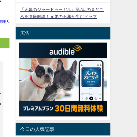
『天幕のジャードゥーガル』第7話の見どこ
ろを徹底解説！兄弟の不和が生むドラマ
管理人
広告
ア
つ
き
今日の人気記事