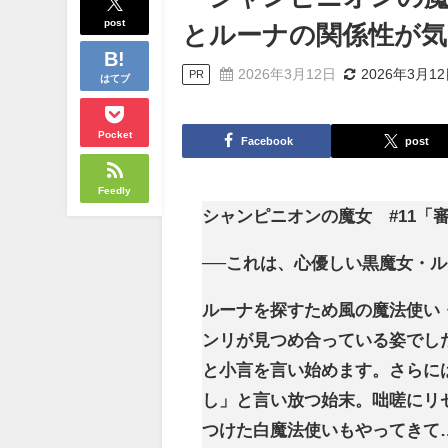
post
とルーナの関係性が気
2026年3月12日
2026年3月1
PR
はてブ
Pocket
Facebook
post
Feedly
シャンピニオンの魔女 #11「
──これは、心優しい黒魔女・
ルーナを探すため風の魔法使い
ンリが見つめ合っている姿でし
と小言を言い始めます。さらに
し」と言い放つ始末。咄嗟にリ
つけた白魔法使いもやってきて