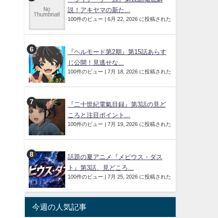
説！アキヤマの新た...
100件のビュー
|
6月 22, 2026 に投稿された
『ヘルモード第2期』第15話あらす
じ公開！見逃せな...
100件のビュー
|
7月 18, 2026 に投稿された
『二十世紀電氣目録』第3話の見ど
ころと注目ポイント...
100件のビュー
|
7月 19, 2026 に投稿された
話題の夏アニメ『メビウス・ダス
ト』第3話、見どころ...
100件のビュー
|
7月 25, 2026 に投稿された
今週の人気記事