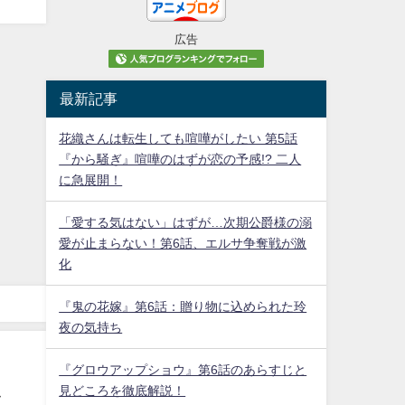
広告
最新記事
花織さんは転生しても喧嘩がしたい 第5話
『から騒ぎ』喧嘩のはずが恋の予感!? 二人
に急展開！
「愛する気はない」はずが…次期公爵様の溺
愛が止まらない！第6話、エルサ争奪戦が激
化
『鬼の花嫁』第6話：贈り物に込められた玲
夜の気持ち
『グロウアップショウ』第6話のあらすじと
見どころを徹底解説！
ス