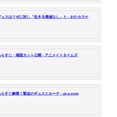
ュスはリゼに対し「生きる価値なし」と - おた☆スケ
らすじ・場面カット公開 - アニメイトタイムズ
すじ解禁！緊迫のギュスとルーナ - at-s.com