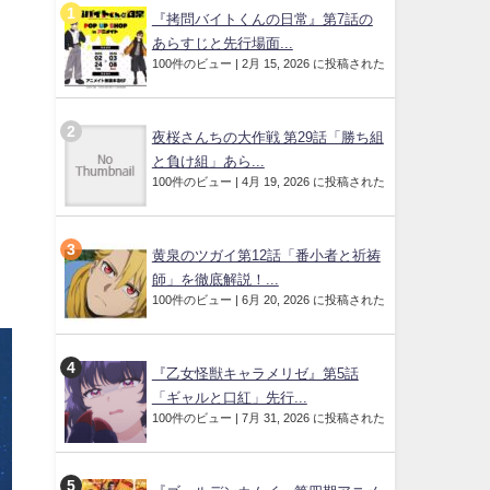
『拷問バイトくんの日常』第7話の
あらすじと先行場面...
100件のビュー
|
2月 15, 2026 に投稿された
夜桜さんちの大作戦 第29話「勝ち組
と負け組」あら...
100件のビュー
|
4月 19, 2026 に投稿された
黄泉のツガイ第12話「番小者と祈祷
師」を徹底解説！...
100件のビュー
|
6月 20, 2026 に投稿された
『乙女怪獣キャラメリゼ』第5話
「ギャルと口紅」先行...
100件のビュー
|
7月 31, 2026 に投稿された