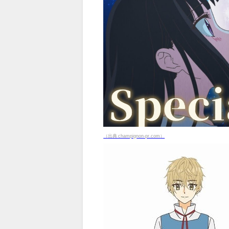
（出典 champignon-pr.com）