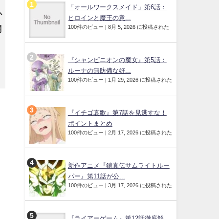
「オールワークスメイド」第6話：
か
ヒロインと魔王の意...
100件のビュー
|
8月 5, 2026 に投稿された
関
『シャンピニオンの魔女』第5話：
ルーナの無防備な好...
100件のビュー
|
1月 29, 2026 に投稿された
『イチゴ哀歌』第7話を見逃すな！
ポイントまとめ
100件のビュー
|
2月 17, 2026 に投稿された
新作アニメ『鎧真伝サムライトルー
パー』第11話が公...
100件のビュー
|
3月 17, 2026 に投稿された
『ライアーゲーム』第12話徹底解