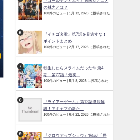
『ゴールデンカムイ』第四期アニメ
の魅力とは？
100件のビュー
|
1月 12, 2026 に投稿された
『イチゴ哀歌』第7話を見逃すな！
ポイントまとめ
100件のビュー
|
2月 17, 2026 に投稿された
転生したらスライムだった件 第4
期 第77話「最初...
100件のビュー
|
5月 8, 2026 に投稿された
『ライアーゲーム』第12話徹底解
説！アキヤマの新た...
100件のビュー
|
6月 22, 2026 に投稿された
『グロウアップショウ』第5話「居