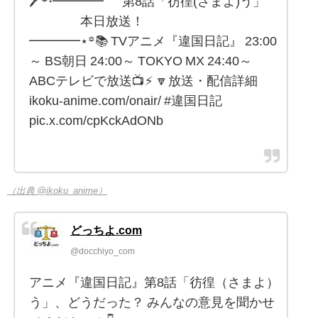
🖊꙳⋆━━━━ 第8話「彷徨(さまよ)う」
本日放送！
━━━━⋆꙳📚 TVアニメ『違国日記』 23:00
～ BS朝日 24:00～ TOKYO MX 24:40～
ABCテレビで放送📺⚡ 🔽放送・配信詳細
ikoku-anime.com/onair/ #違国日記
pic.x.com/cpKckAdONb
（出典 @ikoku_anime）
どっちよ.com
@docchiyo_com
アニメ『違国日記』第8話「彷徨（さまよ）
う」、どうだった？ みんなの意見を聞かせ