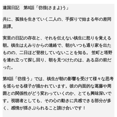
違国日記 第8話「彷徨(さまよ)う」
共に、孤独を生きていく二人の、手探りで始まる年の差同
居譚。
実里の日記の存在と、それを伝えない槙生に怒りを覚える
朝。槙生はえみりからの連絡で、朝がいつも通り家を出た
ものの、二日ほど登校していないことを知る。 笠町と塔野
を連れ立って探し回り、朝を見つけたのは、ある店の前だ
った。
第8話「彷徨う」では、槙生が朝の影響を受けて様々な思考
を巡らせる様子が描かれています。彼の内面的な葛藤や周
囲との関係性がどう変わっていくのか、とても興味深いで
す。視聴者としても、その心の動きに共感できる部分が多
く、感情が揺さぶられること請け合いです！