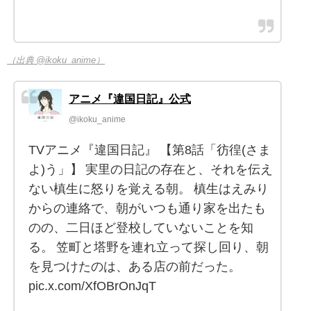
（出典 @ikoku_anime）
アニメ『違国日記』公式
@ikoku_anime
TVアニメ『違国日記』 【第8話「彷徨(さま
よ)う」】 実里の日記の存在と、それを伝え
ない槙生に怒りを覚える朝。 槙生はえみり
からの連絡で、朝がいつも通り家を出たも
のの、二日ほど登校していないことを知
る。 笠町と塔野を連れ立って探し回り、朝
を見つけたのは、ある店の前だった。
pic.x.com/XfOBrOnJqT