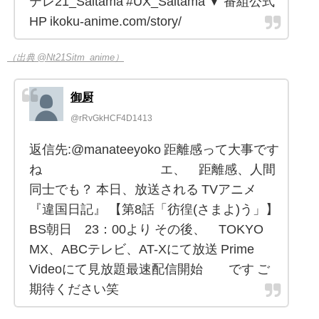
テレ21_Saitama #UX_Saitama ▼ 番組公式
HP ikoku-anime.com/story/
（出典 @Nt21Sitm_anime）
御厨
@rRvGkHCF4D1413
返信先:@manateeyoko 距離感って大事です
ね エ、 距離感、人間
同士でも？ 本日、放送される TVアニメ
『違国日記』 【第8話「彷徨(さまよ)う」】
BS朝日 23：00より その後、 TOKYO
MX、ABCテレビ、AT-Xにて放送 Prime
Videoにて見放題最速配信開始 です ご
期待ください笑