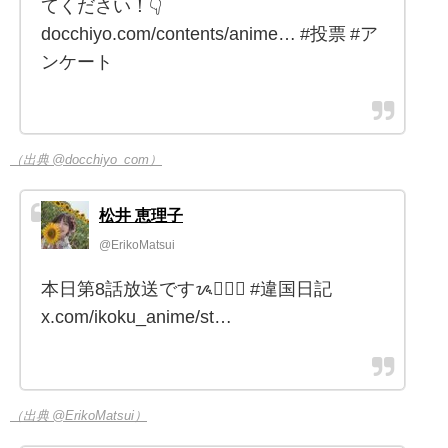
てください！👇
docchiyo.com/contents/anime… #投票 #ア
ンケート
（出典 @docchiyo_com）
松井 恵理子
@ErikoMatsui
本日第8話放送ですᝰ✍🏻✨️ #違国日記
x.com/ikoku_anime/st…
（出典 @ErikoMatsui）