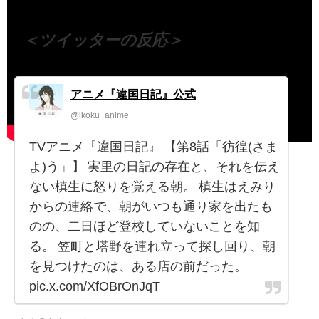
＜ツイッターの反応＞
アニメ『違国日記』公式
@ikoku_anime
TVアニメ『違国日記』 【第8話「彷徨(さま
よ)う」】 実里の日記の存在と、それを伝え
ない槙生に怒りを覚える朝。 槙生はえみり
からの連絡で、朝がいつも通り家を出たも
のの、二日ほど登校していないことを知
る。 笠町と塔野を連れ立って探し回り、朝
を見つけたのは、ある店の前だった。
pic.x.com/XfOBrOnJqT