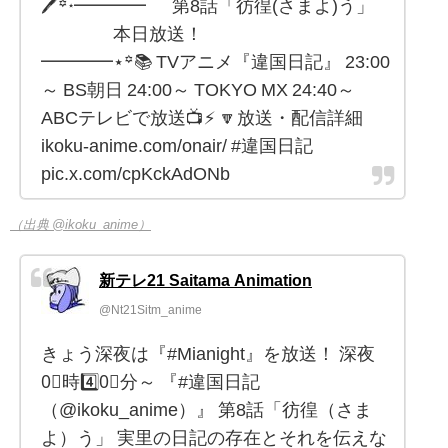
🖊꙳⋆━━━━ 第8話「彷徨(さまよ)う」
本日放送！
━━━━⋆꙳📚 TVアニメ『違国日記』 23:00
～ BS朝日 24:00～ TOKYO MX 24:40～
ABCテレビで放送📺⚡ 🔽放送・配信詳細
ikoku-anime.com/onair/ #違国日記
pic.x.com/cpKckAdONb
（出典 @ikoku_anime）
新テレ21 Saitama Animation
@Nt21Sitm_anime
きょう深夜は『#Mianight』を放送！ 深夜
0⃣時4️⃣0⃣分～ 『#違国日記
（@ikoku_anime）』 第8話「彷徨（さま
よ）う」 実里の日記の存在とそれを伝えな