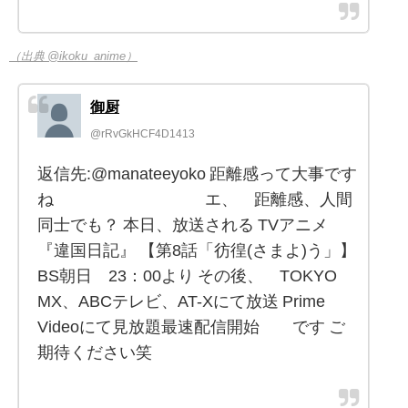
（出典 @ikoku_anime）
御厨
@rRvGkHCF4D1413
返信先:@manateeyoko 距離感って大事です
ね エ、 距離感、人間
同士でも？ 本日、放送される TVアニメ
『違国日記』 【第8話「彷徨(さまよ)う」】
BS朝日 23：00より その後、 TOKYO
MX、ABCテレビ、AT-Xにて放送 Prime
Videoにて見放題最速配信開始 です ご
期待ください笑