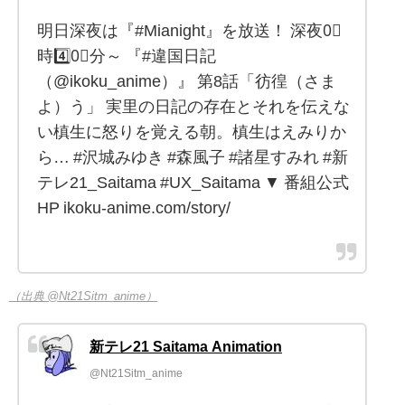
明日深夜は『#Mianight』を放送！ 深夜0⃣
時4️⃣0⃣分～ 『#違国日記
（@ikoku_anime）』 第8話「彷徨（さま
よ）う」 実里の日記の存在とそれを伝えな
い槙生に怒りを覚える朝。槙生はえみりか
ら… #沢城みゆき #森風子 #諸星すみれ #新
テレ21_Saitama #UX_Saitama ▼ 番組公式
HP ikoku-anime.com/story/
（出典 @Nt21Sitm_anime）
新テレ21 Saitama Animation
@Nt21Sitm_anime