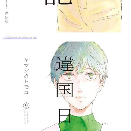
（出典 www.amazon.co.jp）