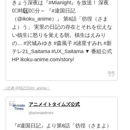
きょう深夜は『#Mianight』を放送！ 深夜
0⃣時4️⃣0⃣分～ 『#違国日記
（@ikoku_anime）』 第8話「彷徨（さま
よ）う」 実里の日記の存在とそれを伝えな
い槙生に怒りを覚える朝。槙生はえみり
の… #沢城みゆき #森風子 #諸星すみれ #新
テレ21_Saitama #UX_Saitama ▼ 番組公式
HP ikoku-anime.com/story/
（出典 @Nt21Sitm_anime）
アニメイトタイムズ公式
@animatetimes
『#違国日記』より第8話「彷徨（さまよ）