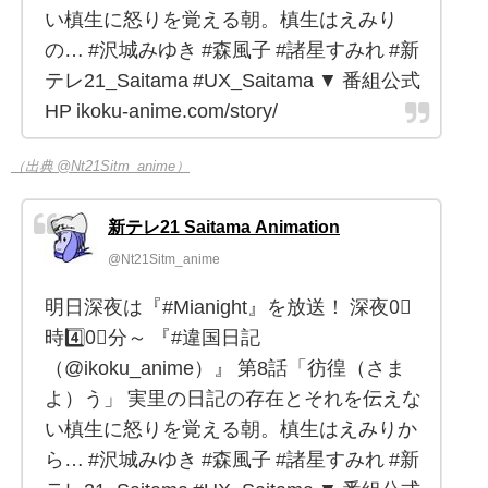
い槙生に怒りを覚える朝。槙生はえみり
の… #沢城みゆき #森風子 #諸星すみれ #新
テレ21_Saitama #UX_Saitama ▼ 番組公式
HP ikoku-anime.com/story/
（出典 @Nt21Sitm_anime）
新テレ21 Saitama Animation
@Nt21Sitm_anime
明日深夜は『#Mianight』を放送！ 深夜0⃣
時4️⃣0⃣分～ 『#違国日記
（@ikoku_anime）』 第8話「彷徨（さま
よ）う」 実里の日記の存在とそれを伝えな
い槙生に怒りを覚える朝。槙生はえみりか
ら… #沢城みゆき #森風子 #諸星すみれ #新