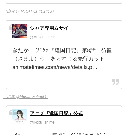
（出典 @rRvGkHCF4D1413）
シャア専用ムサイ
@Musai_Falmel
きたか… (ｶﾞﾀｯ 『違国日記』第8話「彷徨
（さまよ）う」あらすじ＆先行カット
animatetimes.com/news/details.p…
（出典 @Musai_Falmel）
アニメ『違国日記』公式
@ikoku_anime