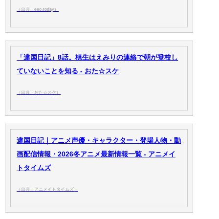
（出典：eeo.today）
「違国日記」8話。槙生はえみりの連絡で朝が登校し
ていないことを知る - おた☆スケ
（出典：おた☆スケ）
違国日記｜アニメ声優・キャラクター・登場人物・動
画配信情報・2026冬アニメ最新情報一覧 - アニメイ
トタイムズ
（出典：アニメイトタイムズ）