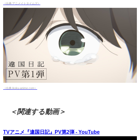
（出典 アニメイトタイムズ）
（出典 ikoku-anime.com）
＜関連する動画＞
TVアニメ『違国日記』PV第2弾 - YouTube