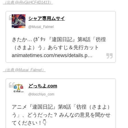
（出典 @rRvGkHCF4D1413）
シャア専用ムサイ
@Musai_Falmel
きたか… (ｶﾞﾀｯ 『違国日記』第8話「彷徨
（さまよ）う」あらすじ＆先行カット
animatetimes.com/news/details.p…
（出典 @Musai_Falmel）
どっちよ.com
@docchiyo_com
アニメ『違国日記』第8話「彷徨（さまよ）
う」、どうだった？ みんなの意見を聞かせ
てください！👇