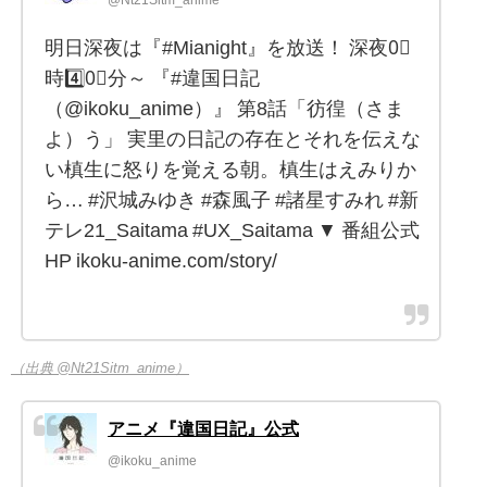
@Nt21Sitm_anime
明日深夜は『#Mianight』を放送！ 深夜0⃣
時4️⃣0⃣分～ 『#違国日記
（@ikoku_anime）』 第8話「彷徨（さま
よ）う」 実里の日記の存在とそれを伝えな
い槙生に怒りを覚える朝。槙生はえみりか
ら… #沢城みゆき #森風子 #諸星すみれ #新
テレ21_Saitama #UX_Saitama ▼ 番組公式
HP ikoku-anime.com/story/
（出典 @Nt21Sitm_anime）
アニメ『違国日記』公式
@ikoku_anime