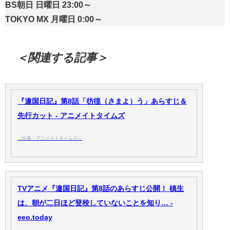
BS朝日 日曜日 23:00～
TOKYO MX 月曜日 0:00～
＜関連する記事＞
『違国日記』第8話「彷徨（さまよ）う」あらすじ＆
先行カット - アニメイトタイムズ
（出典：アニメイトタイムズ）
TVアニメ『違国日記』第8話のあらすじ公開！ 槙生
は、朝が二日ほど登校していないことを知り… -
eeo.today