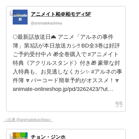
アニメイト柏＠柏モディ5F
@animatekashiwa
🌕最新話放送日🦇 アニメ「アルネの事件
簿」第3話が本日放送カシ‼️ BD全3巻は好評
ご予約受付中🎶 🎁全巻購入で #アニメイト
特典《アクリルスタンド》付き🎁 豪華な封
入特典も、お見逃しなくカシ✨ #アルネの事
件簿 🔽バーコード簡単予約がオススメ！🔽
animate-onlineshop.jp/pd/3262423/?ut…
（出典 @animatekashiwa）
チョン・ジンホ