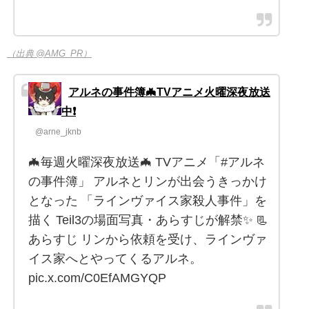
（出典 @AMG_PR）
アルネの事件簿🦇TVアニメ火曜深夜放送
中❗️
@arne_jknb
🦇毎週火曜深夜放送🦇 TVアニメ「#アルネ
の事件簿」 アルネとリンが出会うきっかけ
となった 「ラインヴァイス家殺人事件」を
描く Teil3の場面写真・あらすじが解禁✨ 📃
あらすじ リンから依頼を受け、ラインヴァ
イス家へとやってくるアルネ。
pic.x.com/C0EfAMGYQP