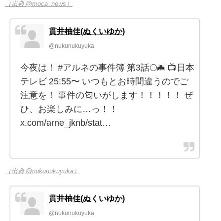
（出典 @moca_news）
貫井柚佳(ぬくいゆか)
@nukunukuyuka
今夜は！ #アルネの事件簿 第3話🌕🦇 📺日本
テレビ 25:55〜 いつもとお時間違うのでご
注意を！ 事件の匂いがします！！！！！ ぜ
ひ、お楽しみに…っ！！
x.com/arne_jknb/stat…
（出典 @nukunukuyuka）
貫井柚佳(ぬくいゆか)
@nukunukuyuka