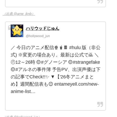
（出典 @arne_jknb）
ハリウッドじゅん
@hollywood_jun
／ 今日のアニメ配信🍿🧋🍫 #hulu 版（非公
式) ※変更の場合あり。最新は公式で🙇 ＼
🕘12～26時 🟡#グノーシア 🟡#strangefake
🟡#アルネの事件簿 予告PV、出演声優は下
の記事でCheck!!✨ ▼【'26冬アニメまと
め】週間配信表も😊 entameyell.com/new-
anime-list…