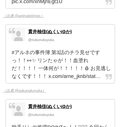
pic.x.com/xnMjnEgt1U
（出典 @animatetimes）
貫井柚佳(ぬくいゆか)
@nukunukuyuka
#アルネの事件簿 第3話のチラ見せです
っ！！👀✨ リンたゃが！！血塗れ
だ！！！！ 一体何が！！！！！🩸 お見逃し
なくです！！！ x.com/arne_jknb/stat…
（出典 @nukunukuyuka）
貫井柚佳(ぬくいゆか)
@nukunukuyuka