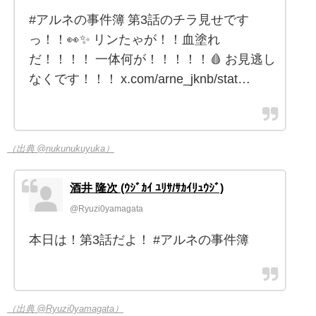
#アルネの事件簿 第3話のチラ見せです
っ！！👀✨ リンたゃが！！血塗れ
だ！！！！ 一体何が！！！！！🩸 お見逃し
なくです！！！ x.com/arne_jknb/stat…
（出典 @nukunukuyuka）
酒井 隆次 (ｳｼﾞｶｲ ﾕﾘｻ/ｻｶｲﾘｭｳｼﾞ)
@Ryuzi0yamagata
本日は！第3話だよ！ #アルネの事件簿
（出典 @Ryuzi0yamagata）