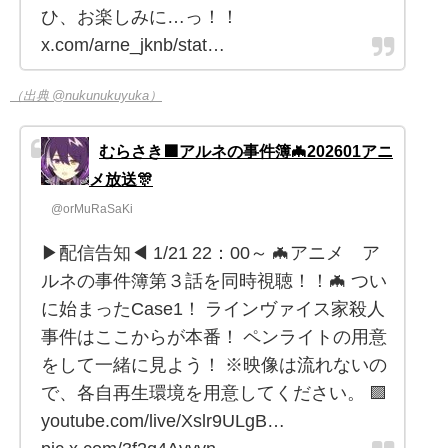
ひ、お楽しみに…っ！！
x.com/arne_jknb/stat…
（出典 @nukunukuyuka）
むらさき🟪アルネの事件簿🦇202601アニ
メ放送🎊
@orMuRaSaKi
▶配信告知◀ 1/21 22：00～ 🦇アニメ ア
ルネの事件簿第３話を同時視聴！！🦇 つい
に始まったCase1！ ラインヴァイス家殺人
事件はここからが本番！ ペンライトの用意
をして一緒に見よう！ ※映像は流れないの
で、各自再生環境を用意してください。 🟪
youtube.com/live/Xslr9ULgB…