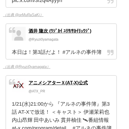
pic.x.com/3f2q4Ayyyn
（出典 @orMuRaSaKi）
酒井 隆次 (ｳｼﾞｶｲ ﾕﾘｻ/ｻｶｲﾘｭｳｼﾞ)
@Ryuzi0yamagata
本日は！第3話だよ！ #アルネの事件簿
（出典 @Ryuzi0yamagata）
アニメシアターＸ(AT-X)公式
@ATX_PR
1/21(水)21:00から 『アルネの事件簿』第3
話 AT-Xで放送！ ＜キャスト＞ 伊瀬茉莉也
内山昂輝 田中あいみ 貫井柚佳 🛰番組情報
at-x.com/program/detail… #アルネの事件簿