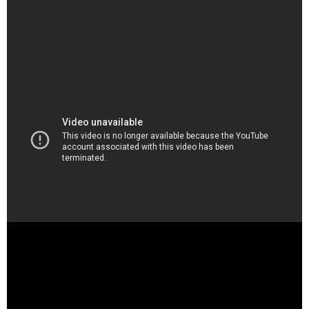
（出典 Youtube）
【 #アルネの事件簿 】#3 掌で踊らされるお嬢様...? 犯人は
誰....？※ネタバレあり！【#新人vtuber】