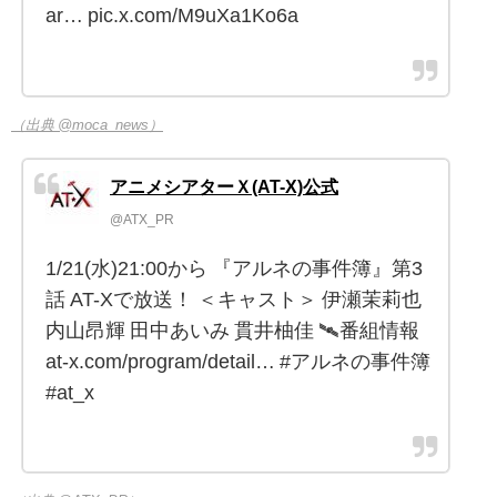
ar… pic.x.com/M9uXa1Ko6a
（出典 @moca_news）
アニメシアターＸ(AT-X)公式
@ATX_PR
1/21(水)21:00から 『アルネの事件簿』第3
話 AT-Xで放送！ ＜キャスト＞ 伊瀬茉莉也
内山昂輝 田中あいみ 貫井柚佳 🛰番組情報
at-x.com/program/detail… #アルネの事件簿
#at_x