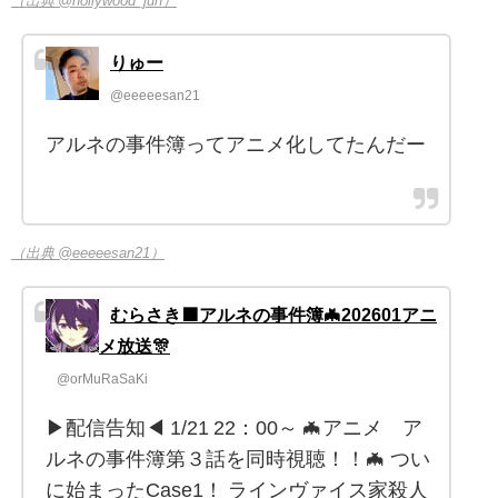
（出典 @hollywood_jun）
りゅー
@eeeeesan21
アルネの事件簿ってアニメ化してたんだー
（出典 @eeeeesan21）
むらさき🟪アルネの事件簿🦇202601アニ
メ放送🎊
@orMuRaSaKi
▶配信告知◀ 1/21 22：00～ 🦇アニメ ア
ルネの事件簿第３話を同時視聴！！🦇 つい
に始まったCase1！ ラインヴァイス家殺人