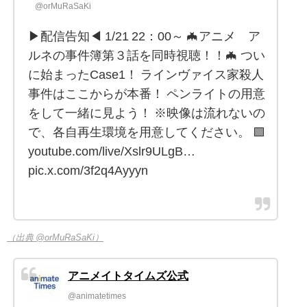
@orMuRaSaKi
▶配信告知◀ 1/21 22：00～ 🦇アニメ ア
ルネの事件簿第３話を同時視聴！！🦇 つい
に始まったCase1！ ラインヴァイス家殺人
事件はここからが本番！ ペンライトの用意
をして一緒に見よう！ ※映像は流れないの
で、各自再生環境を用意してください。 🟪
youtube.com/live/Xslr9ULgB…
pic.x.com/3f2q4Ayyyn
（出典 @orMuRaSaKi）
アニメイトタイムズ公式
@animatetimes