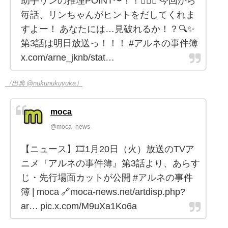
助手リンの推理POINT〜！！🕵️‍♀️✨ 今回から
毎話、リンちゃんがヒントをだしてくれま
すよー！ あなたには…見破れるか！？🔍✨
第3話は明日放送っ！！！ #アルネの事件簿
x.com/arne_jknb/stat…
（出典 @nukunukuyuka）
moca
@moca_news
【ニュース】🎞1月20日（火）放送のTVア
ニメ『アルネの事件簿』第3話より、あらす
じ・先行場面カットが公開 #アルネの事件
簿 | moca 🔗moca-news.net/artdisp.php?
ar… pic.x.com/M9uXa1Ko6a