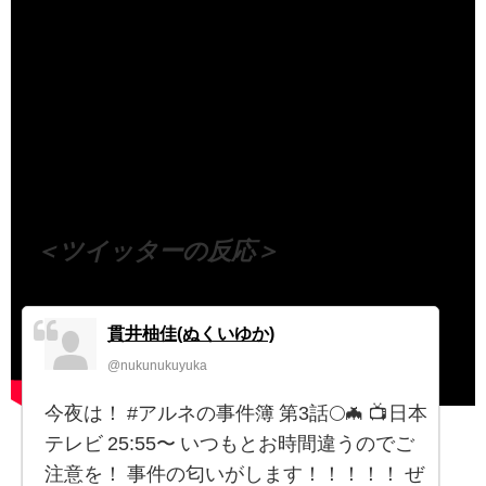
（出典 Youtube）
＜ツイッターの反応＞
貫井柚佳(ぬくいゆか)
@nukunukuyuka
今夜は！ #アルネの事件簿 第3話🌕🦇 📺日本
テレビ 25:55〜 いつもとお時間違うのでご
注意を！ 事件の匂いがします！！！！！ ぜ