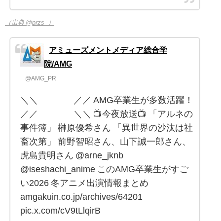
（出典 @przs_）
アミューズメントメディア総合学
院/AMG
@AMG_PR
＼＼ ／／ AMG卒業生が多数活躍！
／／ ＼＼ 📺今夜放送📺 「アルネの
事件簿」 榊原優希さん 「異世界の沙汰は社
畜次第」 前野智昭さん、山下誠一郎さん、
虎島貴明さん @arne_jknb
@iseshachi_anime このAMG卒業生がすご
い2026 冬アニメ出演情報まとめ
amgakuin.co.jp/archives/64201
pic.x.com/cV9tLlqirB