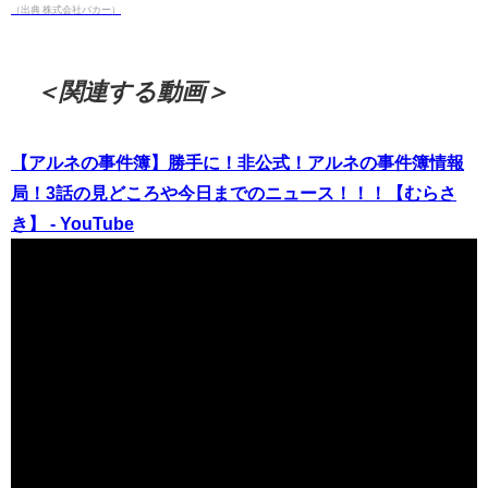
（出典 株式会社バカー）
＜関連する動画＞
【アルネの事件簿】勝手に！非公式！アルネの事件簿情報
局！3話の見どころや今日までのニュース！！！【むらさ
き】 - YouTube