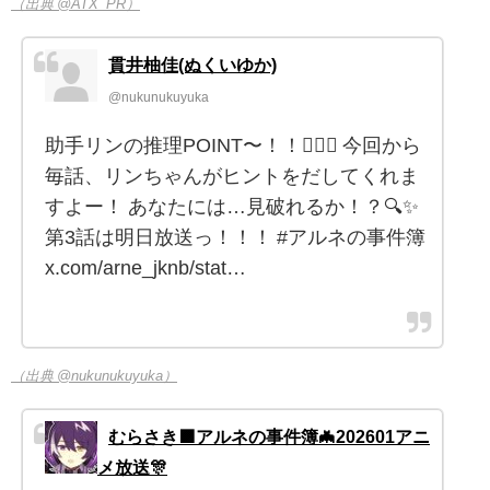
（出典 @ATX_PR）
貫井柚佳(ぬくいゆか)
@nukunukuyuka
助手リンの推理POINT〜！！🕵️‍♀️✨ 今回から
毎話、リンちゃんがヒントをだしてくれま
すよー！ あなたには…見破れるか！？🔍✨
第3話は明日放送っ！！！ #アルネの事件簿
x.com/arne_jknb/stat…
（出典 @nukunukuyuka）
むらさき🟪アルネの事件簿🦇202601アニ
メ放送🎊