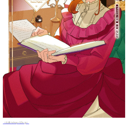
（出典 tshop.r10s.jp）