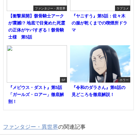
ファンタジー・異世界
ラブコメ
【衝撃展開】骸骨騎士アーク
『ヤニすう』第5話：佐々木
が震撼!? 地底で目覚めた死霊
の服が乾くまでの喫煙所ドラ
の正体がヤバすぎる！骸骨騎
マ
士様 第5話
SF
ホラー
『メビウス・ダスト』第5話
『令和のダラさん』第6話の
「ガールズ・ロアー」徹底解
見どころを徹底解説！
剖！
ファンタジー・異世界
の関連記事