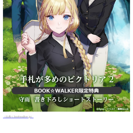
（出典 c.bookwalker.jp）