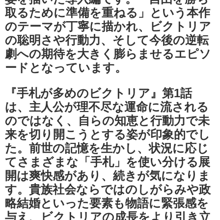
取るために準備を重ねる」という本作
のテーマが丁寧に描かれ、ビクトリア
の聡明さや行動力、そして今後の逆転
劇への期待を大きく膨らませるエピソ
ードとなっています。
『手札が多めのビクトリア』第1話
は、主人公が理不尽な運命に流される
のではなく、自らの知恵と行動力で未
来を切り開こうとする姿が印象的でし
た。前世の記憶を生かし、状況に応じ
てさまざまな「手札」を使い分ける展
開は爽快感があり、続きが気になりま
す。貴族社会ならではのしがらみや政
略結婚といった要素も物語に緊張感を
与え、ビクトリアの成長をより引き立