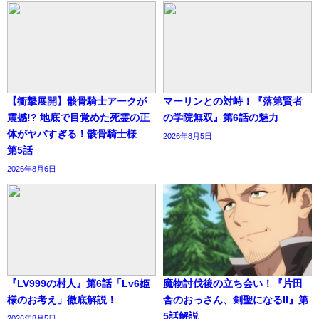
【衝撃展開】骸骨騎士アークが
マーリンとの対峙！『落第賢者
震撼!? 地底で目覚めた死霊の正
の学院無双』第6話の魅力
体がヤバすぎる！骸骨騎士様
2026年8月5日
第5話
2026年8月6日
『LV999の村人』第6話「Lv6姫
魔物討伐後の立ち会い！『片田
様のお考え」徹底解説！
舎のおっさん、剣聖になるII』第
5話解説
2026年8月5日