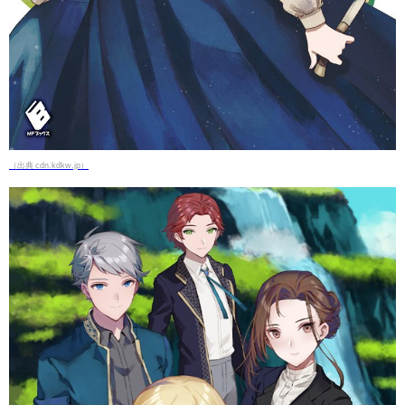
（出典 cdn.kdkw.jp）