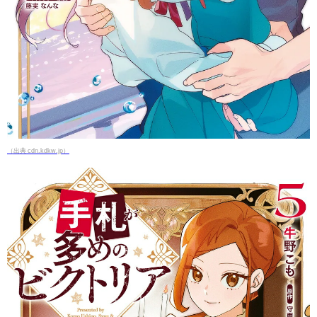
（出典 cdn.kdkw.jp）