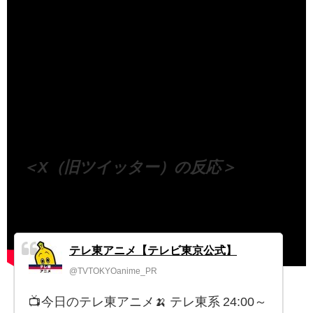
（出典 Youtube）
＜X（旧ツイッター）の反応＞
テレ東アニメ【テレビ東京公式】
@TVTOKYOanime_PR
📺今日のテレ東アニメ🍌 テレ東系 24:00～