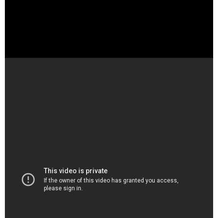
（出典 Youtube）
【公式】あにレコTV 7/6OA 『ふつつかな悪女ではございま
すが ～雛宮蝶鼠とりかえ伝～』 / 『手札が多めのビクトリ
ア』
（出典 Youtube）
TVアニメ『手札が多めのビクトリア』キャラクターインタ