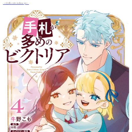
（出典 cdn.kdkw.jp）