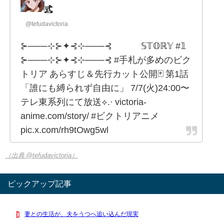
式
@tefudavictoria
⊱───⊹⊱✦⊰⊹───⊰ 𝕊𝕋𝕆ℝ𝕐 #𝟙
⊱───⊹⊱✦⊰⊹───⊰ #手札が多めのビク
トリア あらすじ＆先行カット公開🃏 第1話
「誰にも縛られず自由に」 7/7(火)24:00〜
テレ東系列にて放送⟡.· victoria-
anime.com/story/ #ビクトリアニメ
pic.x.com/rh9tOwg5wl
（出典 @tefudavictoria）
ピックアップ記事