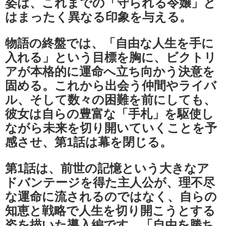
姿は、これまでの「守られる令嬢」と
はまったく異なる印象を与える。
物語の終盤では、「自由な人生を手に
入れる」という目標を胸に、ビクトリ
アが本格的に運命へ立ち向かう決意を
固める。これから出会う仲間やライバ
ル、そして数々の困難を前にしても、
彼女は自らの豊富な「手札」を駆使し
ながら未来を切り開いていくことを予
感させ、第1話は幕を閉じる。
第1話は、前世の記憶という大きなア
ドバンテージを得た主人公が、理不尽
な運命に流されるのではなく、自らの
知恵と戦略で人生を切り開こうとする
姿を描いた導入編です。「自由を勝ち