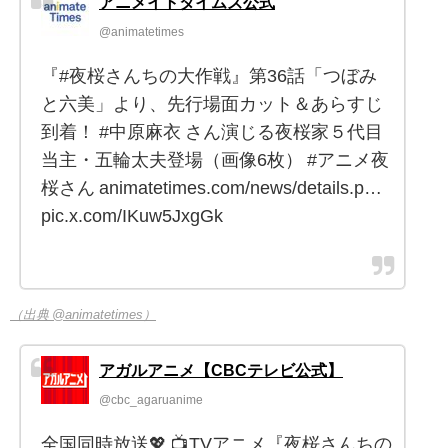
アニメイトタイムズ公式
@animatetimes
『#夜桜さんちの大作戦』第36話「つぼみ
と六美」より、先行場面カット＆あらすじ
到着！ #中原麻衣 さん演じる夜桜家５代目
当主・五輪太夫登場（画像6枚） #アニメ夜
桜さん animatetimes.com/news/details.p…
pic.x.com/IKuw5JxgGk
（出典 @animatetimes）
アガルアニメ【CBCテレビ公式】
@cbc_agaruanime
全国同時放送💖 📺TVアニメ『夜桜さんちの