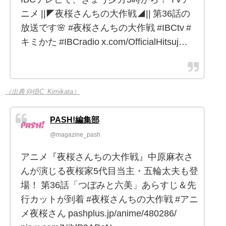
ニメ ||◤夜桜さんちの大作戦◢|| 第36話の
放送です🌸 #夜桜さんちの大作戦 #IBCtv #
キミかた #IBCradio x.com/OfficialHitsuj…
（出典 @IBC_Kimikata）
PASH!編集部
@magazine_pash
アニメ『夜桜さんちの大作戦』中原麻衣さ
んが演じる夜桜家5代目当主・五輪太夫も登
場！ 第36話「つぼみと六美」あらすじ＆先
行カットが到着 #夜桜さんちの大作戦 #アニ
メ夜桜さん pashplus.jp/anime/480286/