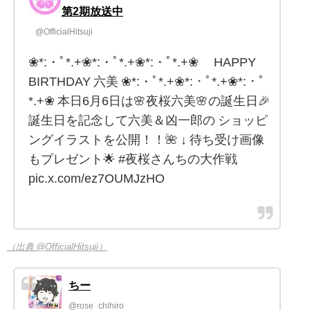
第2期放送中
@OfficialHitsuji
❀*:・ﾟ*.+❀*:・ﾟ*.+❀*:・ﾟ*.+❀ HAPPY
BIRTHDAY 六美 ❀*:・ﾟ*.+❀*:・ﾟ*.+❀*:・ﾟ
*.+❀ 本日6月6日は🌸夜桜六美🌸の誕生日🎉
誕生日を記念して六美＆凶一郎の ショッピ
ングイラストを公開！！🌺 ↓ 待ち受け画像
もプレゼント🌟 #夜桜さんちの大作戦
pic.x.com/ez7OUMJzHO
（出典 @OfficialHitsuji）
ちー
@rose_chihiro