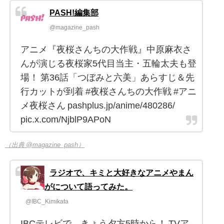
PASH!編集部
@magazine_pash
アニメ『夜桜さんちの大作戦』中原麻衣さ
んが演じる夜桜家5代目当主・五輪太夫も登
場！ 第36話「つぼみと六美」あらすじ＆先
行カットが到着 #夜桜さんちの大作戦 #アニ
メ夜桜さん pashplus.jp/anime/480286/
pic.x.com/NjblP9APoN
（出典 @magazine_pash）
ラジオで、キミと大好きなアニメやまん
がについて語ってみた。
@IBC_Kimikata
IBCテレビで、きょう夕方5時から！ TVア