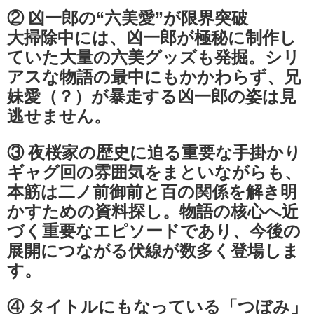
② 凶一郎の“六美愛”が限界突破
大掃除中には、凶一郎が極秘に制作し
ていた大量の六美グッズも発掘。シリ
アスな物語の最中にもかかわらず、兄
妹愛（？）が暴走する凶一郎の姿は見
逃せません。
③ 夜桜家の歴史に迫る重要な手掛かり
ギャグ回の雰囲気をまといながらも、
本筋は二ノ前御前と百の関係を解き明
かすための資料探し。物語の核心へ近
づく重要なエピソードであり、今後の
展開につながる伏線が数多く登場しま
す。
④ タイトルにもなっている「つぼみ」