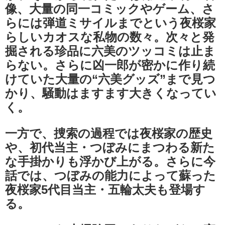
像、大量の同一コミックやゲーム、さ
らには弾道ミサイルまでという夜桜家
らしいカオスな私物の数々。次々と発
掘される珍品に六美のツッコミは止ま
らない。さらに凶一郎が密かに作り続
けていた大量の“六美グッズ”まで見つ
かり、騒動はますます大きくなってい
く。
一方で、捜索の過程では夜桜家の歴史
や、初代当主・つぼみにまつわる新た
な手掛かりも浮かび上がる。さらに今
話では、つぼみの能力によって蘇った
夜桜家5代目当主・五輪太夫も登場す
る。