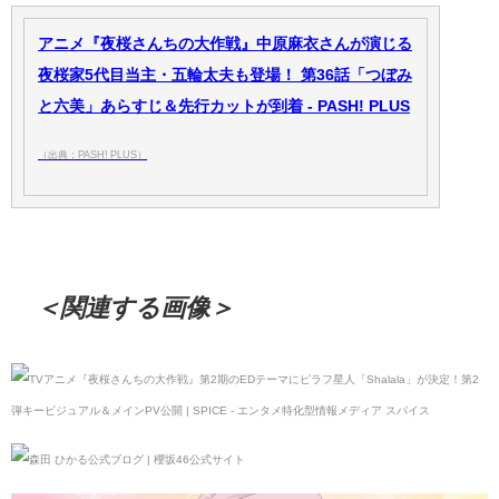
アニメ『夜桜さんちの大作戦』中原麻衣さんが演じる
夜桜家5代目当主・五輪太夫も登場！ 第36話「つぼみ
と六美」あらすじ＆先行カットが到着 - PASH! PLUS
（出典：PASH! PLUS）
＜関連する画像＞