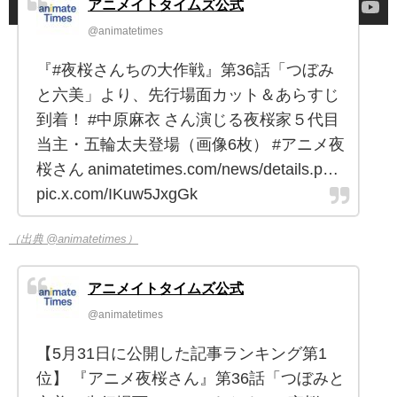
アニメイトタイムズ公式
@animatetimes
『#夜桜さんちの大作戦』第36話「つぼみ
と六美」より、先行場面カット＆あらすじ
到着！ #中原麻衣 さん演じる夜桜家５代目
当主・五輪太夫登場（画像6枚） #アニメ夜
桜さん animatetimes.com/news/details.p…
pic.x.com/IKuw5JxgGk
（出典 @animatetimes）
アニメイトタイムズ公式
@animatetimes
【5月31日に公開した記事ランキング第1
位】 『アニメ夜桜さん』第36話「つぼみと