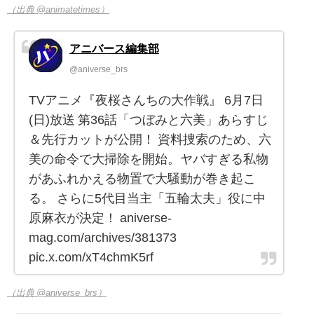
（出典 @animatetimes）
アニバース編集部
@aniverse_brs
TVアニメ『夜桜さんちの大作戦』 6月7日
(日)放送 第36話「つぼみと六美」あらすじ
＆先行カットが公開！ 資料捜索のため、六
美の命令で大掃除を開始。ヤバすぎる私物
があふれかえる物置で大騒動が巻き起こ
る。 さらに5代目当主「五輪太夫」役に中
原麻衣が決定！ aniverse-
mag.com/archives/381373
pic.x.com/xT4chmK5rf
（出典 @aniverse_brs）