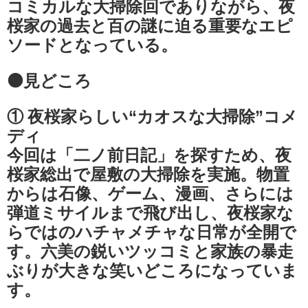
コミカルな大掃除回でありながら、夜
桜家の過去と百の謎に迫る重要なエピ
ソードとなっている。
⚫見どころ
① 夜桜家らしい“カオスな大掃除”コメ
ディ
今回は「二ノ前日記」を探すため、夜
桜家総出で屋敷の大掃除を実施。物置
からは石像、ゲーム、漫画、さらには
弾道ミサイルまで飛び出し、夜桜家な
らではのハチャメチャな日常が全開で
す。六美の鋭いツッコミと家族の暴走
ぶりが大きな笑いどころになっていま
す。