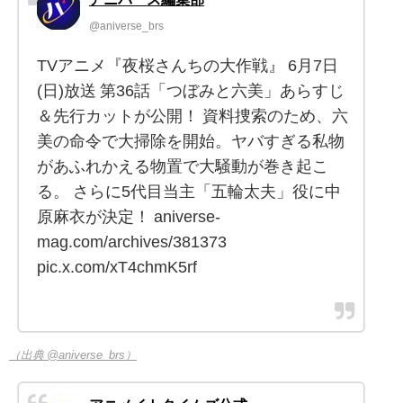
@aniverse_brs
TVアニメ『夜桜さんちの大作戦』 6月7日
(日)放送 第36話「つぼみと六美」あらすじ
＆先行カットが公開！ 資料捜索のため、六
美の命令で大掃除を開始。ヤバすぎる私物
があふれかえる物置で大騒動が巻き起こ
る。 さらに5代目当主「五輪太夫」役に中
原麻衣が決定！ aniverse-
mag.com/archives/381373
pic.x.com/xT4chmK5rf
（出典 @aniverse_brs）