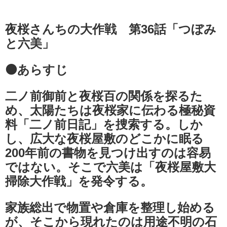
夜桜さんちの大作戦 第36話「つぼみ
と六美」
⚫あらすじ
二ノ前御前と夜桜百の関係を探るた
め、太陽たちは夜桜家に伝わる極秘資
料「二ノ前日記」を捜索する。しか
し、広大な夜桜屋敷のどこかに眠る
200年前の書物を見つけ出すのは容易
ではない。そこで六美は「夜桜屋敷大
掃除大作戦」を発令する。
家族総出で物置や倉庫を整理し始める
が、そこから現れたのは用途不明の石