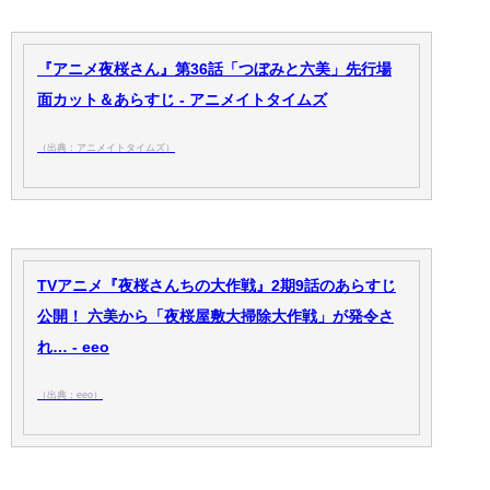
『アニメ夜桜さん』第36話「つぼみと六美」先行場
面カット＆あらすじ - アニメイトタイムズ
（出典：アニメイトタイムズ）
TVアニメ『夜桜さんちの大作戦』2期9話のあらすじ
公開！ 六美から「夜桜屋敷大掃除大作戦」が発令さ
れ… - eeo
（出典：eeo）