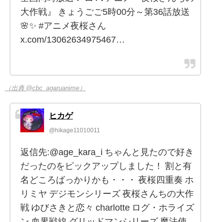
大作戦』 きょうごご5時00分～第36話放送
🌸✨ #アニメ夜桜さん
x.com/13062634975467…
（出典 @cbc_agaruanime）
ヒカゲ
@hikage11010011
返信先:@age_kara_i ちゃんと見たので好き
だったのをピックアップしました！ 割と有
名どころばっかりかも・・・ 夜桜四重奏 ホ
リミヤ デジモンシリーズ 夜桜さんちの大作
戦 ゆびさきと恋々 charlotte ログ・ホライズ
ン 血界戦線 グリッドマンシリーズ 魔法使