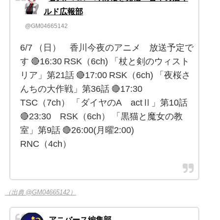
ルド広報部
@GM04665142
6/7 （日） 香川今夜のアニメ 放送予定で
す 🔴16:30 RSK（6ch) 「杖と剣のウィスト
リア」第21話 🔴17:00 RSK（6ch) 「夜桜さ
んちの大作戦」第36話 🔴17:30
TSC（7ch） 「ダイヤのA actⅡ」第10話
🔴23:30 RSK（6ch） 「黒猫と魔女の教
室」第9話 🔴26:00(月曜2:00)
RNC（4ch）
（出典 @GM04665142）
アニバース編集部