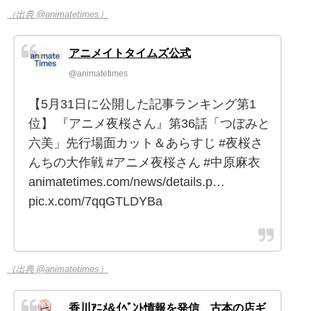
（出典 @animatetimes）
アニメイトタイムズ公式
@animatetimes
【5月31日に公開した記事ランキング第1
位】 『アニメ夜桜さん』第36話「つぼみと
六美」先行場面カット＆あらすじ #夜桜さ
んちの大作戦 #アニメ夜桜さん #中原麻衣
animatetimes.com/news/details.p…
pic.x.com/7qqGTLDYBa
（出典 @animatetimes）
香川ｱﾆﾒ&ｲﾍﾞﾝﾄ情報を発信 古本の店ギ