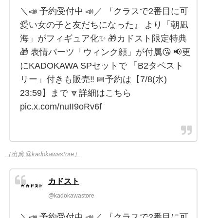
＼📣 予約受付中 📣／ 『クラスで2番目に可
愛い女の子と友だちになった』 より「朝凪
海」がフィギュア化✨ 🎁カドスト限定特典
🎁 表情パーツ「ウィンク顔」が付属😘 📢更
にKADOKAWA SPセットで 「B2タペスト
リー」付きも販売‼️ 📅予約は【7/8(水)
23:59】まで 🔽詳細はこちら
pic.x.com/nuII9oRv6f
（出典 @kadokawastore）
カドスト
@kadokawastore
＼📣 予約受付中 📣／ 『クラスで2番目に可