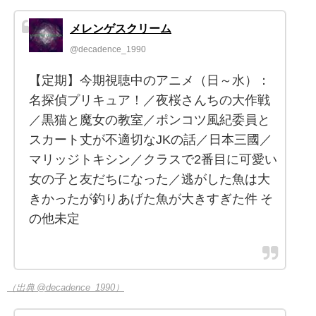
メレンゲスクリーム
@decadence_1990
【定期】今期視聴中のアニメ（日～水）：
名探偵プリキュア！／夜桜さんちの大作戦
／黒猫と魔女の教室／ポンコツ風紀委員と
スカート丈が不適切なJKの話／日本三國／
マリッジトキシン／クラスで2番目に可愛い
女の子と友だちになった／逃がした魚は大
きかったが釣りあげた魚が大きすぎた件 そ
の他未定
（出典 @decadence_1990）