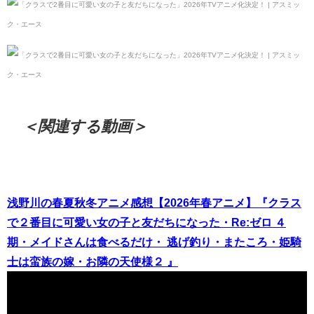
＜関連する動画＞
浅野川の春夏秋冬アニメ感想【2026年春アニメ】『クラス
で２番目に可愛い女の子と友だちになった・Re:ゼロ ４
期・メイドさんは食べるだけ・ 逃げ釣り・またころ・姫騎
士は蛮族の嫁・お隣の天使様２ 』