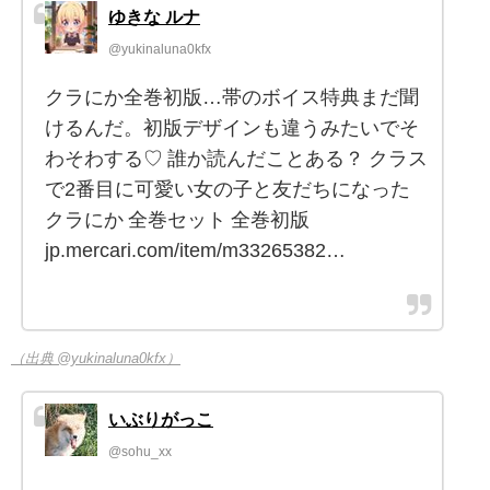
ゆきな ルナ
@yukinaluna0kfx
クラにか全巻初版…帯のボイス特典まだ聞
けるんだ。初版デザインも違うみたいでそ
わそわする♡ 誰か読んだことある？ クラス
で2番目に可愛い女の子と友だちになった
クラにか 全巻セット 全巻初版
jp.mercari.com/item/m33265382…
（出典 @yukinaluna0kfx）
いぶりがっこ
@sohu_xx