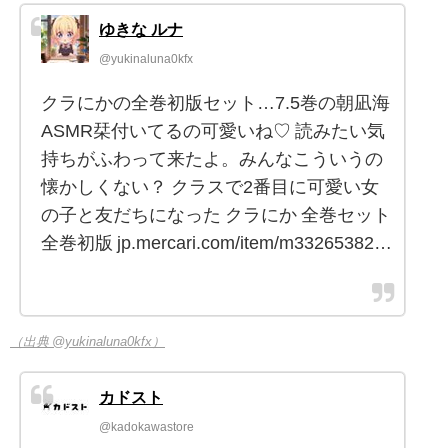
ゆきな ルナ
@yukinaluna0kfx
クラにかの全巻初版セット…7.5巻の朝凪海
ASMR栞付いてるの可愛いね♡ 読みたい気
持ちがふわって来たよ。みんなこういうの
懐かしくない？ クラスで2番目に可愛い女
の子と友だちになった クラにか 全巻セット
全巻初版 jp.mercari.com/item/m33265382…
（出典 @yukinaluna0kfx）
カドスト
@kadokawastore