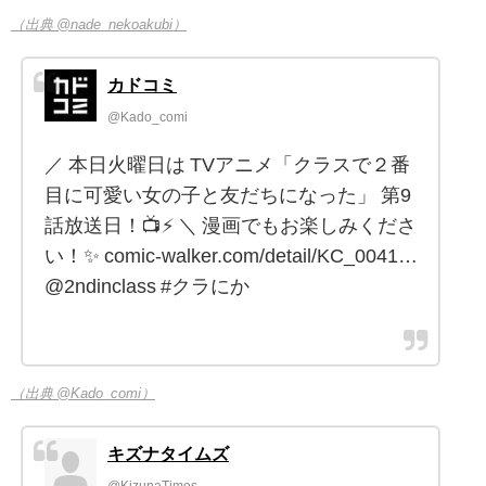
（出典 @nade_nekoakubi）
カドコミ
@Kado_comi
／ 本日火曜日は TVアニメ「クラスで２番
目に可愛い女の子と友だちになった」 第9
話放送日！📺⚡ ＼ 漫画でもお楽しみくださ
い！✨ comic-walker.com/detail/KC_0041…
@2ndinclass #クラにか
（出典 @Kado_comi）
キズナタイムズ
@KizunaTimes