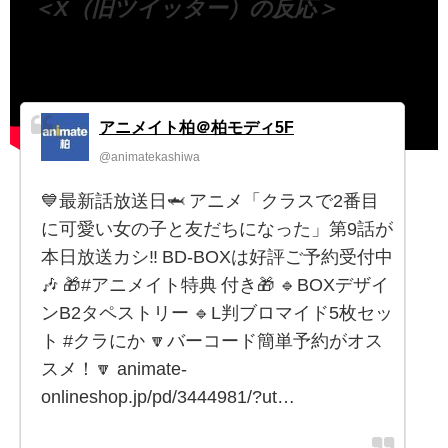
＜X（旧ツイッター）の反応＞
アニメイト柏＠柏モディ5F
@animatekashiwa
💙最新話放送日🦈 アニメ「クラスで2番目
に可愛い女の子と友だちになった」第9話が
本日放送カシ‼️ BD-BOXは好評ご予約受付中
🎶 🎁#アニメイト特典 付き🎁 🔹BOXデザイ
ンB2タペストリー 🔹L判ブロマイド5枚セッ
ト #クラにか 🔽バーコード簡単予約がオス
スメ！🔽 animate-
onlineshop.jp/pd/3444981/?ut…