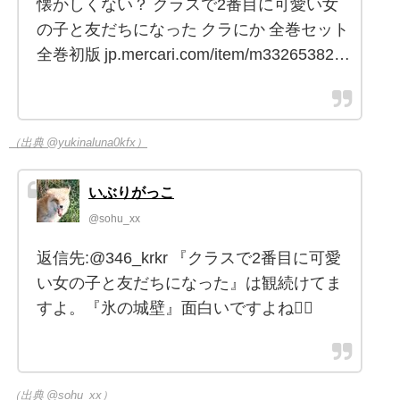
懐かしくない？ クラスで2番目に可愛い女
の子と友だちになった クラにか 全巻セット
全巻初版 jp.mercari.com/item/m33265382…
（出典 @yukinaluna0kfx）
いぶりがっこ
@sohu_xx
返信先:@346_krkr 『クラスで2番目に可愛
い女の子と友だちになった』は観続けてま
すよ。『氷の城壁』面白いですよね🙂‍↕️
（出典 @sohu_xx）