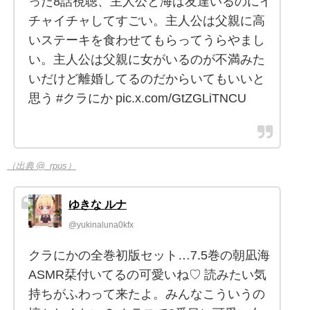
った8話視聴、主人公と海は友達いるのにイ
チャイチャしてすごい。主人公は父親に高
いステーキを食わせてもらってうらやまし
い。主人公は父親に女がいるのが不満みた
いだけど離婚してるのだからいてもいいと
思う #クラにか pic.x.com/GtZGLiTNCU
（出典 @_rpus）
ゆきな ルナ
@yukinaluna0kfx
クラにかの全巻初版セット…7.5巻の朝凪海
ASMR栞付いてるの可愛いね♡ 読みたい気
持ちがふわって来たよ。みんなこういうの