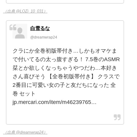
（出典 @LOZi_10_031）
白雪るな
@dreamwrap24
クラにか全巻初版帯付き…しかもオマケま
で付いてるの太っ腹すぎる！ 7.5巻のASMR
栞とか欲しくなっちゃうやつだわ…本好き
さん喜びそう 【全巻初版帯付き】 クラスで
2番目に可愛い女の子と友だちになった 全
巻 セット
jp.mercari.com/item/m46239765…
（出典 @dreamwrap24）