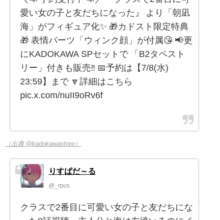
愛い女の子と友だちになった』 より「朝凪
海」がフィギュア化✨ 🎁カドスト限定特典
🎁 表情パーツ「ウィンク顔」が付属😘 📢更
にKADOKAWA SPセットで 「B2タペスト
リー」付きも販売‼️ 📅予約は【7/8(水)
23:59】まで 🔽詳細はこちら
pic.x.com/nuII9oRv6f
（出典 @kadokawastore）
りすぱだ～る
@_rpus
クラスで2番目に可愛い女の子と友だちにな