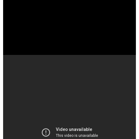
（出典 Youtube）
クラスで２番目に可愛い女の子と友だちになった 3 弾