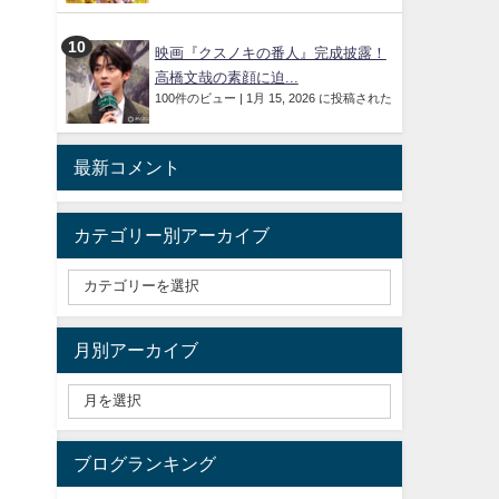
映画『クスノキの番人』完成披露！
高橋文哉の素顔に迫...
100件のビュー
|
1月 15, 2026 に投稿された
最新コメント
カテゴリー別アーカイブ
月別アーカイブ
ブログランキング