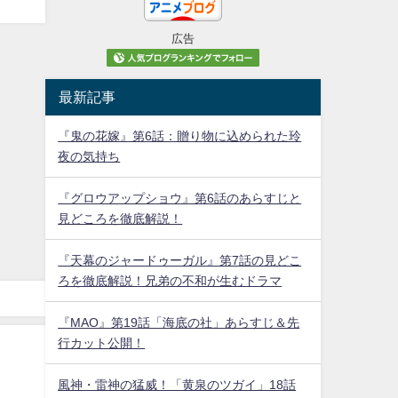
広告
最新記事
『鬼の花嫁』第6話：贈り物に込められた玲
夜の気持ち
『グロウアップショウ』第6話のあらすじと
見どころを徹底解説！
『天幕のジャードゥーガル』第7話の見どこ
ろを徹底解説！兄弟の不和が生むドラマ
『MAO』第19話「海底の社」あらすじ＆先
行カット公開！
風神・雷神の猛威！「黄泉のツガイ」18話