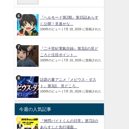
『ヘルモード第2期』第15話あらす
じ公開！見逃せな...
100件のビュー
|
7月 18, 2026 に投稿された
『二十世紀電氣目録』第3話の見ど
ころと注目ポイント...
100件のビュー
|
7月 19, 2026 に投稿された
話題の夏アニメ『メビウス・ダス
ト』第3話、見どころ...
100件のビュー
|
7月 25, 2026 に投稿された
今週の人気記事
『拷問バイトくんの日常』第7話の
あらすじと先行場面...