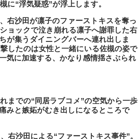
槻に“浮気疑惑”が浮上します。
、右沙田が凛子のファーストキスを奪っ
ショックで泣き崩れる凛子へ謝罪した右
たちが集うダイニングバーへ連れ出しま
目撃したのは女性と一緒にいる佐槻の姿で
一気に加速する、かなり感情揺さぶられ
。
れまでの“同居ラブコメ”の空気から一歩
の痛みと嫉妬がむき出しになるところで
、右沙田による“ファーストキス事件”。