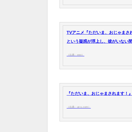
TVアニメ『ただいま、おじゃまさ
という疑惑が浮上し、彼がいない間に
（出典：eeo）
『ただいま、おじゃまされます！』第6
（出典：at-s.com）