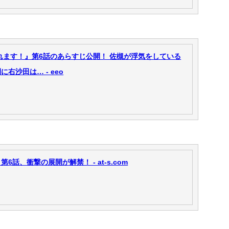
れます！』第6話のあらすじ公開！ 佐槻が浮気をしている
右沙田は… - eeo
話、衝撃の展開が解禁！ - at-s.com