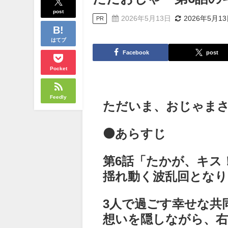
post
2026年5月13日
2026年5月1
PR
はてブ
Facebook
post
Pocket
Feedly
ただいま、おじゃまさ
⚫あらすじ
第6話「たかが、キス
揺れ動く波乱回となり
3人で過ごす幸せな共
想いを隠しながら、右