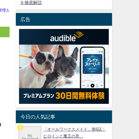
を徹底解説
管理人
広告
今日の人気記事
の
「オールワークスメイド」第6話：
ヒロインと魔王の意...