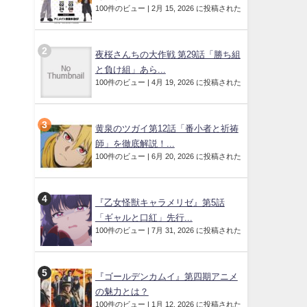
100件のビュー
|
2月 15, 2026 に投稿された
夜桜さんちの大作戦 第29話「勝ち組
と負け組」あら...
100件のビュー
|
4月 19, 2026 に投稿された
黄泉のツガイ第12話「番小者と祈祷
師」を徹底解説！...
100件のビュー
|
6月 20, 2026 に投稿された
『乙女怪獣キャラメリゼ』第5話
「ギャルと口紅」先行...
100件のビュー
|
7月 31, 2026 に投稿された
『ゴールデンカムイ』第四期アニメ
の魅力とは？
100件のビュー
|
1月 12, 2026 に投稿された