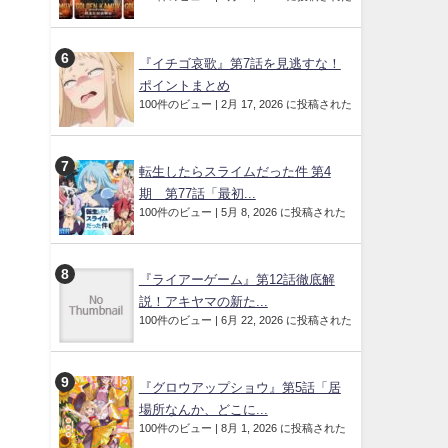
『イチゴ哀歌』第7話を見逃すな！
ポイントまとめ
100件のビュー
|
2月 17, 2026 に投稿された
転生したらスライムだった件 第4
期 第77話「最初...
100件のビュー
|
5月 8, 2026 に投稿された
『ライアーゲーム』第12話徹底解
説！アキヤマの新た...
100件のビュー
|
6月 22, 2026 に投稿された
『グロウアップショウ』第5話「居
場所なんか、どこに...
100件のビュー
|
8月 1, 2026 に投稿された