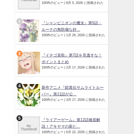
100件のビュー
|
8月 5, 2026 に投稿された
『シャンピニオンの魔女』第5話：
ルーナの無防備な好...
100件のビュー
|
1月 29, 2026 に投稿された
『イチゴ哀歌』第7話を見逃すな！
ポイントまとめ
100件のビュー
|
2月 17, 2026 に投稿された
新作アニメ『鎧真伝サムライトルー
パー』第11話が公...
100件のビュー
|
3月 17, 2026 に投稿された
『ライアーゲーム』第12話徹底解
説！アキヤマの新た...
100件のビュー
|
6月 22, 2026 に投稿された